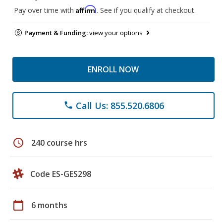
Affirm
Pay over time with
. See if you qualify at checkout.
Payment & Funding:
view your options
ENROLL NOW
Call Us: 855.520.6806
phone
schedule
240 course hrs
Code ES-GES298
calendar_today
6 months