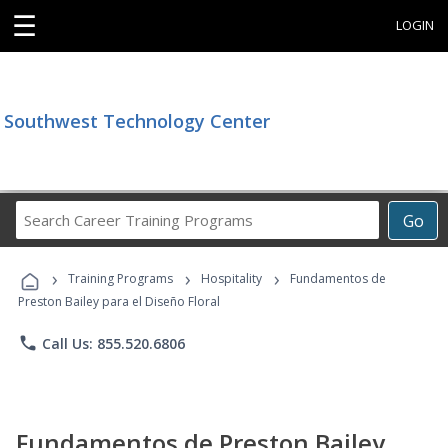
☰
LOGIN
Southwest Technology Center
Search
Go
Career
Training
›
›
›
Programs
Training Programs
Hospitality
Fundamentos de
Preston Bailey para el Diseño Floral
phone
Call Us: 855.520.6806
Fundamentos de Preston Bailey