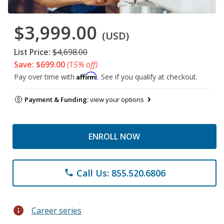
$3,999.00
(USD)
List Price:
$4,698.00
Save: $699.00
(15% off)
Affirm
Pay over time with
. See if you qualify at checkout.
Payment & Funding:
view your options
ENROLL NOW
Call Us: 855.520.6806
phone
info
Career series