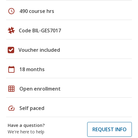
schedule
490 course hrs
Code BIL-GES7017
Voucher included
calendar_today
18 months
grid_on
Open enrollment
speed
Self paced
Have a question?
REQUEST INFO
We're here to help