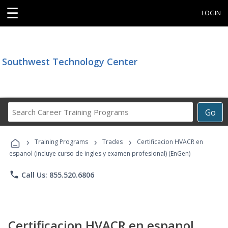
☰
LOGIN
Southwest Technology Center
Search
Go
Career
Training
›
›
›
Programs
Training Programs
Trades
Certificacion HVACR en
espanol (incluye curso de ingles y examen profesional) (EnGen)
phone
Call Us: 855.520.6806
Certificacion HVACR en espanol