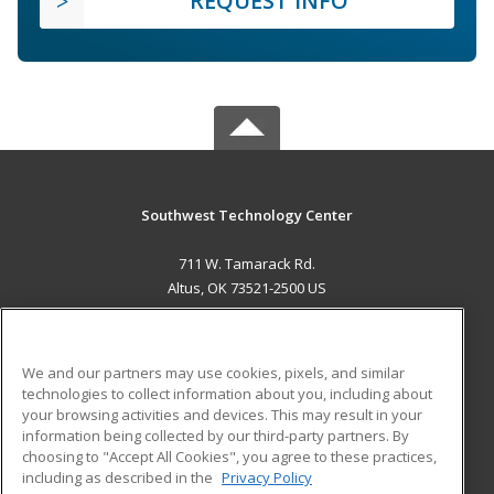
REQUEST INFO
Southwest Technology Center
711 W. Tamarack Rd.
Altus, OK 73521-2500 US
MAIN CONTENT
Career Training
We and our partners may use cookies, pixels, and similar
technologies to collect information about you, including about
ADDITIONAL RESOURCES
your browsing activities and devices. This may result in your
information being collected by our third-party partners. By
Military
Student Blog
choosing to "Accept All Cookies", you agree to these practices,
Financial Assistance
including as described in the
Privacy Policy
Help