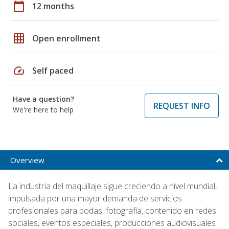
calendar_today
12 months
grid_on
Open enrollment
speed
Self paced
Have a question?
REQUEST INFO
We're here to help
Overview
La industria del maquillaje sigue creciendo a nivel mundial,
impulsada por una mayor demanda de servicios
profesionales para bodas, fotografía, contenido en redes
sociales, eventos especiales, producciones audiovisuales