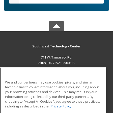
Southwest Technology Center
711 W. Tamarack Rd.
Altus, OK 73521-2500 US
MAIN CONTENT
Career Training
We and our partners may use cookies, pixels, and similar
technologies to collect information about you, including about
ADDITIONAL RESOURCES
your browsing activities and devices. This may result in your
information being collected by our third-party partners. By
Military
Student Blog
choosing to "Accept All Cookies", you agree to these practices,
Financial Assistance
including as described in the
Privacy Policy
Help