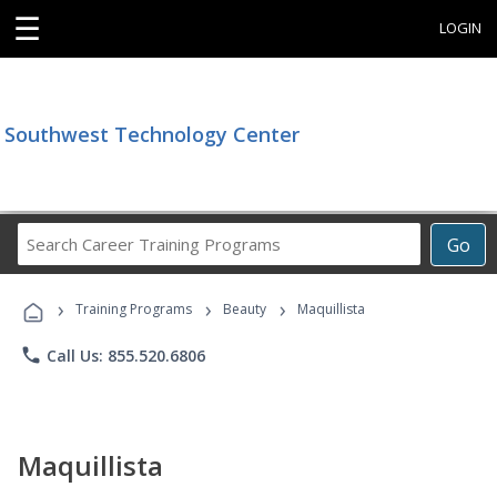
☰
LOGIN
Southwest Technology Center
Search
Go
Career
Training
›
›
›
Programs
Training Programs
Beauty
Maquillista
phone
Call Us: 855.520.6806
Maquillista