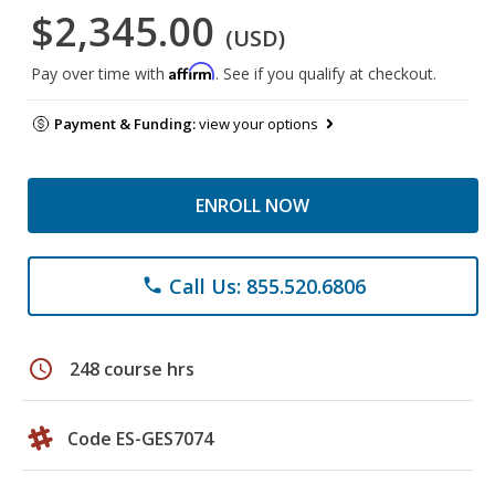
$2,345.00
(USD)
Affirm
Pay over time with
. See if you qualify at checkout.
Payment & Funding:
view your options
ENROLL NOW
Call Us: 855.520.6806
phone
schedule
248 course hrs
Code ES-GES7074