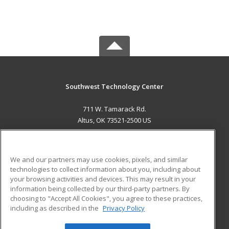
Southwest Technology Center
711 W. Tamarack Rd.
Altus, OK 73521-2500 US
MAIN CONTENT
Career Training
We and our partners may use cookies, pixels, and similar
technologies to collect information about you, including about
ADDITIONAL RESOURCES
your browsing activities and devices. This may result in your
information being collected by our third-party partners. By
Military
Student Blog
choosing to "Accept All Cookies", you agree to these practices,
Financial Assistance
including as described in the
Privacy Policy
Help