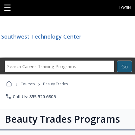
☰
LOGIN
Southwest Technology Center
Search
Go
Career
Training
›
›
Programs
Courses
Beauty Trades
phone
Call Us: 855.520.6806
Beauty Trades Programs